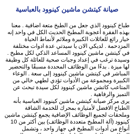
صيانة كيتشن ماشين كينوود بالعباسية
طباخ كينوود الذي جعل من الطبخ متعة اضافية . معنا
بهذه الفقرة أعجوبة المطبخ الحديث الكل في واحد إنه
خيار رائع للعائلات الكبيرة وملائم لأنماط الحياة
المزدحمة . لديكي الان يا سيدتي عدة ادوات مختلفة
في كيتشن ماشين كينوود المساعد الذكي لكل مطبخ .
وسيدة ترغب في إعداد وجبات صحية للعائلة كل وظيفة
لها ميزة . بدءًا من الوظائف المحددة مسبقًا والتحضير
المباشر في كيتشن ماشين كينوود إلى سعة . الوعاء
الكبيرة ومجموعة من الأدوات تؤدي لطهي خالي من
المتاعب كاتشن ماشين كينوود لكل سيدة تبحث عن
التميز والرفاهية .
يرى مركز صيانة كيتشن ماشين كينوود العباسية بأنه
الطباخ الافضل لأمتيازه
بمحرك للخدمة الشاقة
وملحقات لجميع الوظائف الإضافية
يجمع كيتشن ماشين
كينوود (آلة المطبخ متعددة الوظائف) بين أكثر من 10
أنواع من أدوات المطبخ في جهاز واحد ، وتشمل