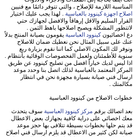
المناسبة اللازمة للإصلاح ، والتي تتوفر دائمًا مع فنيين
اصلاح اجهزة كينوود بالعباسية
. لهذا يجب عليك اختيار
القرار السليم والاقل إرهاقاً والافضل لجهازك حتي
لاتتطور المشكلة ويصبح اصلاحها باهظ الثمن .
كينوود العباسية
دع اخصائيون
يقومون بصيانة المنتج بدلاً
عنك على سبيل المثال نحن نعطيك ضمان للاصلاح
ونوفر لك المكون الاصلي كما اننا نقوم بزيارة ربع
سنوية للأطمئنان ولعمل الفحصوصات الوقائية بأنتظام .
اذا ليس لديك خياراً افضل من تصليح كينوود عن طريق
المركز المعتمد بالعباسية لذلك اتصل بنا وحدد موعد
ارسال فني صيانة بسيارة مجهزة نحن في انتظار
مكالمتك .
خطوات الاصلاح من كينوود العباسية
مركز كينوود العباسية
بعد اتصالك برقم
سوف يتحدث
معك اخصائي على دراية كافية بجهازك بعض الاعطال
قد يتم حلها بخطوات بسيطة تتلافى بها حجز موعد
صيانة لكن كثير من الاعطال قد يلزم ارسال فني اصلاح