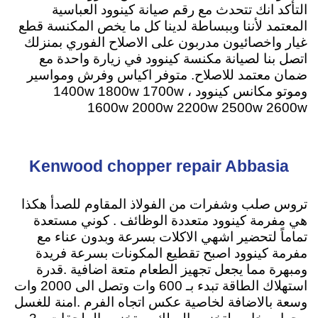
التأكد انك تتحدث مع رقم صيانة كينوود العباسية
المعتمد لأننا وببساطة لدينا كل ما يخص المكنسة قطع
غيار واخصائيون مدربون على الاصلاح الفوري بمنزلك
اتصل بنا لصيانة مكنسة كينوود في زيارة واحدة مع
ضمان معتمد للاصلاح
. متوفر اكياس وفرش ومواسير
وموتو مكانس كينوود ، 1400w 1800w 1700w
1600w 2000w 2200w 2500w 2600w
Kenwood chopper repair Abbasia
تروس صلب وشفرات من الفولاذ المقاوم للصدأ هكذا
هي مفرمة كينوود متعددة الوظائف . كوني مستعدة
تماماً لتحضير اشهي الاكلات بسرعة وبدون عناء مع
مفرمة كينوود اصبح تقطيع المكونات بسرعة فريدة
ومبهرة مما يجعل تجهيز الطعام متعة اضافية .
قدرة
استهلاك الطاقة تبدء بـ 600 وات وتصل الى 2000 وات
وسعة بالاضافة لخاصية عكس اتجاه الفرم .امنة للغسل