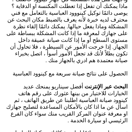
ماذا يمكنك أن تفعل إذا تعطلت المكنسة او الدفاية ؟
يوصى دائمًا توكيل كينووود العباسية بالتعامل مع فني
محترف لديه خبرة لأنه يعرف بالضبط مكان البحث عن
المشكلة وماذا يفعل حيالها. يمكنك دائمًا إلقاء نظرة
على جهازك لمعرفة ما إذا كانت المشكلة ببساطة على
مستوى السطح أو ما إذا كانت صيانة عميقة داخل
الجهاز. إذا خرجت الأمور عن السيطرة ، فلا تحاول أن
تكون بطلاً لأنك قد تجعل الأمور أسوأ ، اتصل بخبراء
صيانة معتمدة هم ادري بالجهاز منك .
الحصول على نتائج صيانة سريعة مع كينوود العباسية
البحث عبر الإنترنت
أفضل سيناريو يمنحك عديد
الخيارات للاختيار من بينها عثورك على
رقم هاتف
كينوود صيانة العباسية اطلبنا عن طريق الهاتف ، ثم
اسأل عن ما اذا كان بالأمكان المساعدة لتصليح جهازك
او معرفة عنوان المركز القريب منك سواء كان الفرع
الرئيسي او سيارة الخدمة .