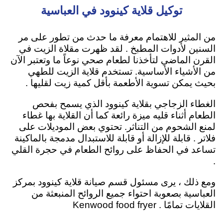
توكيل قلاية كينوود في العباسية
من المثير للاهتمام معرفة ما حدث من تطور على مر
السنين لأدوات المطبخ . لقد ظهرت مقلاة الزيت في
القرن الماضي لتأخذنا لطعام صحي نوعاً ما وتعتبر الآن
من الأشياء الأساسية. تستخدم قلاية الزيت ل
لطهي
بحيث يمكن تسوية الأطعمة بأقل كمية زيت لقليها
.
الغطاء الزجاجي بقلاية كينوود الذي يسمح بفحص
الطعام أثناء قليه ميزة رائعة كما أن القلاية بها غطاء
لمنع الشحوم من التناثر. تحتوي بعض الموديلات على
فلاتر . قابلة للإزالة أو قابلة للاستبدال مدمجة بالماكينة
تساعد في الحفاظ على روائح الطعام في حجرة القلي
.
ومع ذلك ، يرى مسئول قسم صيانة قلاية كينوود بمركز
العباسية بصعوبة احتواء جميع الروائح المنبعثة من
القلايات تمامًا . Kenwood food fryer