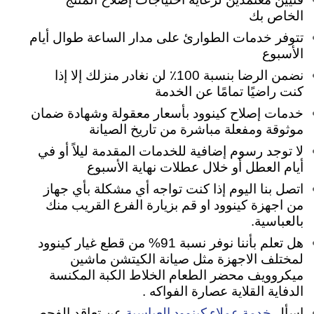
الخاص بك
تتوفر خدمات الطوارئ على مدار الساعة طوال أيام
الأسبوع
نضمن الرضا بنسبة 100٪ لن نغادر منزلك إلا إذا
كنت راضيًا تمامًا عن الخدمة
خدمات إصلاح كينوود بأسعار معقولة وشهادة ضمان
موثوقة ومفعلة مباشرة من تاريخ الصيانة
لا توجد رسوم إضافية للخدمات المقدمة ليلاً أو في
أيام العطل أو خلال عطلات نهاية الأسبوع
اتصل بنا اليوم إذا كنت تواجه أي مشكلة بأي جهاز
من اجهزة كينوود او قم بزيارة الفرع القريب منك
بالعباسية.
هل تعلم بأننا نوفر نسبة 91% من قطع غيار كينوود
لمختلف الاجهزة مثل صيانة الكيتشن ماشين
ميكروويف محضر الطعام الخلاط الكبة المكنسة
الدفاية القلاية عصارة الفواكه .
خدمة عملاء كينوود العباسية
اسأل
عن تعاقد الفحص