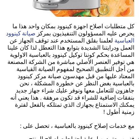
كل متطلبات اصلاح اجهزة كينوود بمكان واحد هذا ما
صيانة كينوود
يحرص عليه المسؤولون التنفيذيون بمركز
العباسية
لعلمنا بقلق المستخدم عند توقف الجهاز عن
العمل ودرايتنا الشديدة بتوابع هذا التعطل لذا كان علينا
المساعدة بحكم كوننا توكيل كينوود بالعباسية الاولوية
هي توفير العنصر الأصلي مباشرة من الشركة المصنعة
من أجل التطبيق الصحيح لمفهوم الصيانة القياسية
المعتاد عليها من قبل مهدسون صيانة مركز كينوود
بالعباسية بغض النظر عن خطورة المشكلة ، نحن
جاهزون للتعامل معها ونوفر عليك شراء جهاز جديد
بنفقات إضافية للشراء قد تكون مرهقة . هذا يعني أنه
يمكنك الاستمتاع بجهازك الذي تمتلكه بالفعل لفترة
زمنية أطول !
مع خدمات إصلاح كينوود بالعباسية ، تحصل على :
فنيين معتمدين لرعاية احتياجات إصلاح المنتج