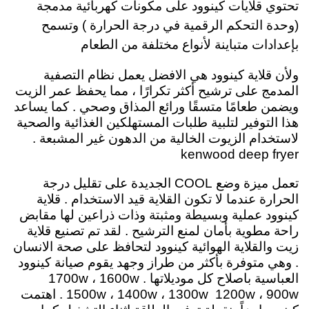
تحتوي قلايات كينوود على مكونات كهربائية مدمجة
(وحدة التحكم الرقمية في درجة الحرارة ) وتسمح
بإعدادات متباينة لأنواع مختلفة من الطعام
ولأن
قلاية كينوود هي الافضل يعمل نظام التصفية
المدمج على ترشيح أكثر تكرارًا ، مما يحفظ عمر الزيت
ويضمن طعامًا متسقًا ورائع المذاق وصحي . كما يساعد
هذا التوفير لتلبية طلبات المستهلكين الغذائية والصحية
لاستخدام الزيوت الخالية من الدهون غير المشبعة .
kenwood deep fryer
تعمل ميزة وضع COOL الجديدة على تقليل درجة
الحرارة عندما لا تكون القلاية قيد الاستخدام
. قلاية
كينوود عملية وبسيطة ومثبتة وذات ذراعين لها مقابض
راحة مطوية بأمان لمنع الترشيح . لقد تم تصنيع قلاية
زيت والقلاية الهوائية كينوود لتحافظ على صحة الانسان
. وهي متوفرة بأكثر من طراز وجهد يقوم صيانة كينوود
العباسية باصلاح كل موديلاتها 1700w ، 1600w .
1500w ، 1400w ، 1300w 1200w ، 900w . اهتمت