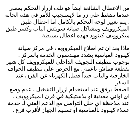
من الاعطال الشائعة ايضاً هو تلف ازرار التحكم بمعني
عندما نضغط على زر ما لايستجيب للأمر في هذه الحالة
. يتم تغيير لوحة التحكم بالكامل اما اعطال طبق
الميكروويف ومشاكل صيانة سويتش الباب وكسر طبق
ميكروويف كينوود فهذه اعطال بسيطة .
ماذا بعد ان تم اصلاح الميكروويف في مركز صيانة
كينوود العباسية يشدد مهندسون الخدمة بالمركز .
بوجوب تنظيف التجويف الداخلي للميكروويف كل شهر
بقطعة قماش ناعمة . مع الحرص على تنظيف الحواف
الخارجية والباب جيداًَ فصل الكهرباء عن الفرن عند
السفر .
الضغط برفق عند استخدام ازرار التشغيل ، عدم وضع
اي اواني معدنية او بلاستيكية في فرن الميكروويف .
عند ملاحظة اي خلل التواصل مع الدعم الفني لـ خدمة
عملاء كينوود بالعباسية او تسليم الجهاز لأقرب فرع .