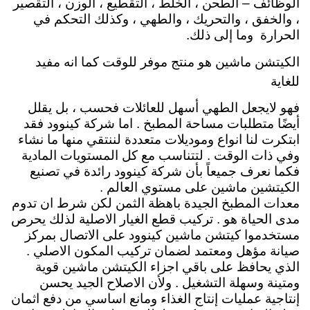
الوظائف – الطحن ، الخلط ، التقطيع ، الوزن ، التقصير
، والخفق ، والتحريك ، والطهي ، وكذلك التحكم في
الحرارة وما إلى ذلك.
الكيتشن ماشين هو منتج موفر للوقت كما انه مفيد
للغاية
فهو لايجعل الطهي أسهل للعائلات فحسب ، بل يقلل
أيضًا متطلبات مساحة المطبخ . اما شركة كينوود فقد
ابتكرت لنا انواع وموديلات متعددة لننتقي منها ما نشاء
وفي ذات الوقت . لتتناسب مع كل المستويات المادية
فكما نعرف جميعاً بأن شركة كينوود رائدة في تصنيع
الكيتشين ماشين على مستوي العالم .
معدات المطبخ الجيدة باهظة الثمن لكن شرط ان تدوم
مدى الحياة هو . تركيب قطع الغيار الاصلية لذلك يحرص
مستخدموا كيتشن ماشين كينوود على الاتصال بمركز
صيانة مؤهل ومعتمد لضمان تركيب المكون الاصلي .
الذي يحافظ على باقي اجزاء الكيتشن ماشين قوية
ومتينة وسهلة التشغيل . ولأن الاصلاح الجيد يحسن
إنتاجية عمليات إنتاج الغذاء ومانع اساسي من دفع اثمان