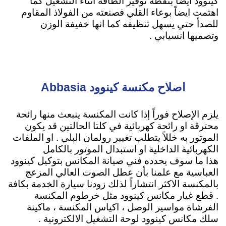
كينوود ايضاً بنقطة توفير الطاقة اثناء التشغيل كما
اهتمت ايضاً بوعاء القلي فصنعته من الفولاذ المقاوم
للصدأ حتي يسهل تنظيفه كما انها خفيفة الوزن
وتصميها انسيابي .
اصلاح مكنسة كينوود Abbasia
يلزم الإصلاح فوراً إذا كانت المكنسة ينبعث منها رائحة
محترقة او رائحة كهربائية في كلتا الحالتين قد يكون
الموتور به خللاً يتطلب تغيير رولمان البلي . او الملفات
الكهربائية الداخلية او استبدال الموتور بالكامل
هذا ما سوف يحدده فني صيانة المكانس بتوكيل كينوود
العباسية مع علمنا بأن عطل الصوت العالي المزعج
بالمكنسة الاكثر انتشاراً لذلك زودنا سيارة الخدمة بكافة
. قطع غيار مكانس كينوود مثل خرطوم المكنسة
الفرشاة مواسير الوصل ، اكياس المكنسة ، ماكينة
سلك مكانس كينوود لوحة التشغيل الالكترونية .