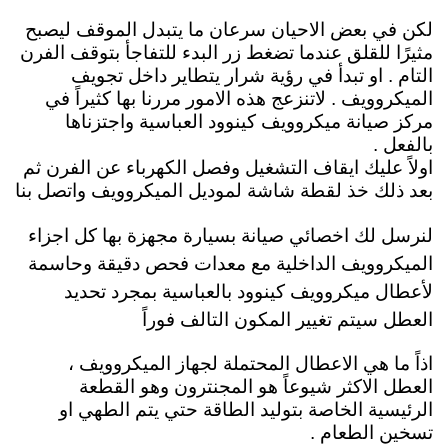
لكن في بعض الاحيان سرعان ما يتبدل الموقف ليصبح
مثيرًا للقلق عندما تضغط زر البدء للتفاجأ بتوقف الفرن
التام . او تبدأ في رؤية شرار يتطاير داخل تجويف
الميكروويف . لاتنزعج هذه الامور مررنا بها كثيراً في
مركز صيانة ميكروويف كينوود العباسية واجتزناها
بالفعل .
اولاً عليك ايقاف التشغيل وفصل الكهرباء عن الفرن ثم
بعد ذلك خذ لقطة شاشة لموديل الميكروويف
واتصل بنا
لنرسل لك
اخصائي صيانة بسيارة مجهزة بها كل اجزاء
الميكروويف الداخلية مع معدات فحص دقيقة وحاسمة
لأعطال ميكروويف كينوود بالعباسية بمجرد تحديد
العطل سيتم تغيير المكون التالف فوراً
اذاً ما هي الاعطال المحتملة لجهاز الميكروويف ،
العطل الاكثر شيوعاً هو المجنترون وهو القطعة
الرئيسية الخاصة بتوليد الطاقة حتي يتم الطهي او
تسخين الطعام .