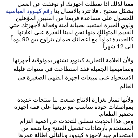
معنا لذلك اذا تعطلت اجهزتك او توقفت عن العمل
رقم كينوود العباسية
بشكل صحيح ، فلا تترد بالاتصال بنا
للحصول على مساعدة فريقنا من الفنيين المؤهلين
وذوي الخبرة استفيد بصيانة اَمنة وفعالة لأجهزتك حتي
القديم المتهالك منها نحن لدينا القدرة على اعادتها
كالجديدة تماماً مع اعطائك ضمان يتراوح بين 90 يوماً
الى 12 شهراً
ولأن العلامة التجارية كينوود تشتهر بموثوقية أجهزتها
وتصاميمها الجميلة فقد استطاعت في سنوات قليلة
الاستحواذ على مبيعات اجهزة الطهي الصغيرة في
العالم
ولأنها تمتاز بغزارة الانتاج صنعت لنا منتجات عديدة
بمواصفات جودة تتناسب مع تربعها على قمة اجهزة
تحضير الطعام.
ومن هذا الحديث ننطلق للتحدث عن اهمية التزام
المستخدم بأرشادات تشغيل المنتج وما يتبعه من
استخدام جيد لاجهزة كينوود وبالتالي اطالة عمرها