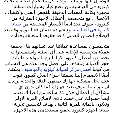
الوصول إليها. ولما لا ، ولدينا كل ما يخدم صيانة منتجات
كينوود في العباسية من قطع غيار وسيارات متنقلة
مجهزة بكافة المعدات الدقيقة للفحص الفني واكتشاف
الأعطال. مع متخصصي أعطال الأجهزة المنزلية من
صيانة
كينوود ، سوف تجد ايضاً الأسعار المخفضة من
كينوود في العباسية
مع شهادة ضمان فعالة وموثوقة بعد
الإصلاح لتضمن للعميل كافة حقوقه المتعلقة بجهازه .
متحمسون لمساعدة عملائنا عند اتصالهم بنا ، بخدمة
عملاء متخصصة للإجابة على أي أسئلة واستفسارات
بخصوص أعطال كينوود. كما نلتزم بالمواعيد طلبات
حجز الصيانة وننفذها على أفضل وجه. هذه هي الاسباب
افضل مركز لصيانة كينوود بالعباسية
في كوننا
، يمكنك
أيضًا الانضمام إلينا بصفتنا خبراء اصلاح كينوود ننوب
عنك لحل مشكلة جهازك بمنتهي الدقة والجدية نريدك
ان تثق باننا سوف نعيد جهازك كما كان بدون اي
مشاكل او اعطال خلال 24 ساعة من اتصالك نضمن
ايضاً حصولك على خصم 20% لاصلاح المرة الاولي
وثلاثون بالمائة للمرة الثانية ، نهدف لتحسين تجربة
صيانة اجهزة كينوود لجميع مستخدمي هذه الاجهزة