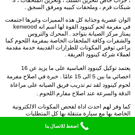
، جراب خاص لتخزين السلك ، وتخزين الملحقات ، 3
شبكات فرم ، وملحقات كبيبه ومرفق السجق .
الوان عصرية وجذابة كل هذه المميزات وغيرها اجتمعت
في مفرمة لحم كينوود القوة لها اسم انه kenwood
يمتاز مركز الصيانة بتواجد . المحرك والتروس
والشفرات وكافة الملحقات الخاصة بمفرمة اللحوم كما
يراعي توفير المكونات للطرازات القديمة خدمة مقدمة
لعملاء شركة كينوود العريقة .
يعتمد توكيل كينوود العباسية على ما يزيد عن 16
اخصائي ما بين 5 الى 15 عامًا . خبرة في اصلاح مفرمة
لحوم كينوود لقد تم تدريب فريق الصيانه على مراعاة
الدقة والسرعة عند اصلاح مفارم اللحوم .
كما وفر لهم احدث اداة لفحص المكونات الالكترونية
الخاصة بها مع سيارة متنقلة بها كل المتطلبات
الأساسية وقطع الغيار المحتملة . Kenwood chopper
اضغط للاتصال بنا
repair in Abbasia