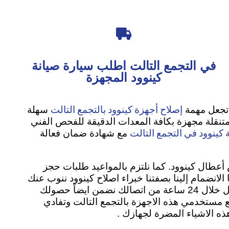

في التجمع التالت اطلب سيارة صيانة
كينوود المجهزة
إصلاح أجهزة كينوود بالتجمع التالت
 تجعل مهمة
سهلة
 متنقلة مجهزة بكافة المعدات الدقيقة للفحص الفني
 كينوود في التجمع التالت
مع شهادة ضمان فعالة
عطال كينوود. كما نلتزم بالمواعيد طلبات حجز
 الانضمام إلينا بصفتنا خبراء اصلاح كينوود ننوب عنك
لحل مشكلة جهازك بمنتهي الدقة والجدية نريدك ان تثق باننا سوف نعيد جهازك كما كان بدون اي مشاكل او اعطال خلال 24 ساعة من اتصالك نضمن ايضاً حصولك
 لجميع مستخدمي هذه الاجهزة بالتجمع التالت وتفادي
ذه الاشياء المضرة لجهازك .