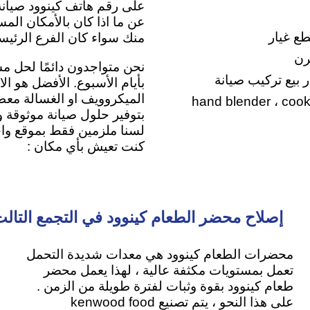
على
رقم هاتف كينوود صيانة
عن ما اذا كان بالأمكان الم
طع غيار
منك سواء كان الفرع الرئيسي
رن
نحن متواجدون دائمًا لحل م
ار بيع تركيب صيانة
بأيام الأسبوع. الأفضل هو ا
hand blender ، cooking mixer ، Co
بتوفير حلول صيانة موثوقة و
لسنا ملزمين فقط بموقع واحد
كنت تعيش بأي مكان :
إصلاح محضر الطعام كينوود في التجمع التال
محضرات الطعام كينوود هي معدات شديدة التحمل
تعمل بمستويات مكثفة عالية ، لهذا يعمل محضر
طعام كينوود بقوة وثبات لفترة طويلة من الزمن .
على هذا النحو ، يتم تصنيع kenwood food