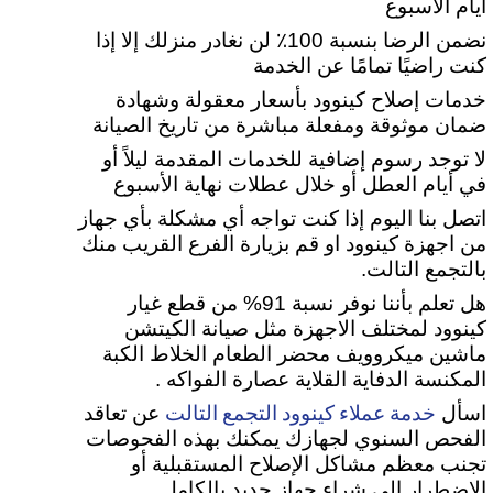
أيام الأسبوع
نضمن الرضا بنسبة 100٪ لن نغادر منزلك إلا إذا
كنت راضيًا تمامًا عن الخدمة
خدمات إصلاح كينوود بأسعار معقولة وشهادة
ضمان موثوقة ومفعلة مباشرة من تاريخ الصيانة
لا توجد رسوم إضافية للخدمات المقدمة ليلاً أو
في أيام العطل أو خلال عطلات نهاية الأسبوع
اتصل بنا اليوم إذا كنت تواجه أي مشكلة بأي جهاز
من اجهزة كينوود او قم بزيارة الفرع القريب منك
بالتجمع التالت.
هل تعلم بأننا نوفر نسبة 91% من قطع غيار
كينوود لمختلف الاجهزة مثل صيانة الكيتشن
ماشين ميكروويف محضر الطعام الخلاط الكبة
المكنسة الدفاية القلاية عصارة الفواكه .
خدمة عملاء كينوود التجمع التالت
اسأل
عن تعاقد
الفحص السنوي لجهازك يمكنك بهذه الفحوصات
تجنب معظم مشاكل الإصلاح المستقبلية أو
الاضطرار إلى شراء جهاز جديد بالكامل .