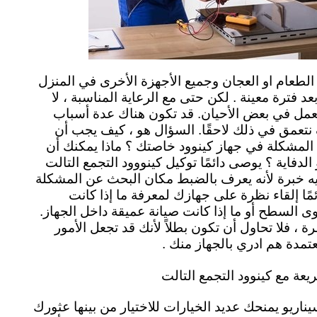
لطعام او العجان وجميع الأجهزة الأخرى في المنزل
عد فترة معينة . لكن حتى مع الرعاية المناسبة ، لا
لعمل في بعض الأحيان. قد تكون هناك عدة أسباب
تعمق في ذلك لاحقًا. السؤال هو ، كيف يجب أن
لمشكلة في جهاز كينوود خاصتك ؟ ماذا يمكنك أن
لدفاية ؟ يوصى دائمًا توكيل كينووود التجمع التالت
ه خبرة لأنه يعرف بالضبط مكان البحث عن المشكلة
ئمًا إلقاء نظرة على جهازك لمعرفة ما إذا كانت
السطح أو ما إذا كانت صيانة عميقة داخل الجهاز.
 ، فلا تحاول أن تكون بطلاً لأنك قد تجعل الأمور
عتمدة هم ادري بالجهاز منك .
عة مع كينوود التجمع التالت
اريو يمنحك عديد الخيارات للاختيار من بينها عثورك