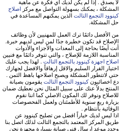
لا يصدق . إذا لم يكن لديك أي فكرة عن ماهية
اصلاح
المشكلة ، يمكنك بسهولة التواصل مع مركز
كينوود التجمع التالت
الذين يمكنهم المساعدة في
حل المشكلة.
من الأفضل دائمًا ترك العمل للمهنيين لأن وظائف
الإصلاح قد تكون خطيرة جدًا لمن ليس لديهم خبرة.
أنت أيضًا بحاجة إلى المعدات والأجزاء والأدوات
المناسبة اللازمة للإصلاح ، والتي تتوفر دائمًا مع فنيين
اصلاح اجهزة كينوود بالتجمع التالت
. لهذا يجب عليك
اختيار القرار السليم والاقل إرهاقاً والافضل لجهازك
حتي لاتتطور المشكلة ويصبح اصلاحها باهظ الثمن .
كينوود التجمع التالت
دع اخصائيون
يقومون بصيانة
المنتج بدلاً عنك على سبيل المثال نحن نعطيك ضمان
للاصلاح ونوفر لك المكون الاصلي كما اننا نقوم
بزيارة ربع سنوية للأطمئنان ولعمل الفحصوصات
الوقائية بأنتظام .
اذا ليس لديك خياراً افضل من تصليح كينوود عن
طريق المركز المعتمد بالتجمع التالت لذلك اتصل بنا
وحدد موعد ارسال فني صيانة بسيارة مجهزة نحن