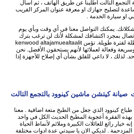
 التجمع التالت اطلبنا عن طريق الهاتف ، ثم اسأل
ساعدة لتصليح جهازك او معرفة عنوان المركز القريب
 او سيارة الخدمة .
شكلاتك. يمكنك التواصل معنا في أي وقت وبأي يوم
لاتصال بمجرد اكتشافك لمشكلة لأنك لن ترغب بترك
الميكروويف او الغسالة معطلة لفترة طويلة. تؤمن kenwood altajamuealtaalit
سريعة وفعالة لعملائها لأنهم يستحقون الأفضل. نحن
. لذلك ، لا داعي للقلق بشأن أي إصلاح للأجهزة إذا
ت
صيانة كيتشن ماشين كينوود بالتجمع التالت
طباخ كينوود الذي جعل من الطبخ متعة اضافية . معنا
بهذه الفقرة أعجوبة المطبخ الحديث الكل في واحد
إنه خيار رائع للعائلات الكبيرة وملائم لأنماط الحياة
المزدحمة . لديكي الان يا سيدتي عدة ادوات مختلفة