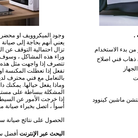
.
وجود الميكروويف او محضر ا
يعني أنهم بحاجة إلى صيانة ب
 من بدء الاستخدام
تزال احتمالية التوقف عن ا
وراء هذه المشاكل ، وسوف ن
 ذهاب فني اصلاح
تتصرف إذا واجهت مثل هذه ا
لجهاز
تفعل إذا تعطلت المكنسة او ا
بالتعامل مع فني محترف لدي
ت
وماذا يفعل حيالها. يمكنك دا
المشكلة ببساطة على مستوى 
إذا خرجت الأمور عن السيطرة
يانة الكيتشن ماشين كينوود
أسوأ ، اتصل بخبراء صيانة م
الحصول على نتائج صيانة سري
البحث عبر الإنترنت
أفضل سين