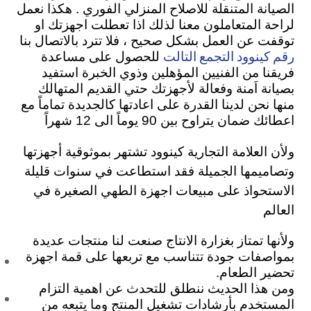
الصيانة المتنقلة للاصلاح المنزلي الفوري . هكذا نعمل
لراحة المتعاملون معنا لذلك اذا تعطلت اجهزتك او
توقفت عن العمل بشكل صحيح ، فلا تترد بالاتصال بنا
رقم كينوود التجمع التالت
للحصول على مساعدة
فريقنا من الفنيين المؤهلين وذوي الخبرة استفيد
بصيانة اَمنة وفعالة لأجهزتك حتي القديم المتهالك
منها نحن لدينا القدرة على اعادتها كالجديدة تماماً مع
اعطائك ضمان يتراوح بين 90 يوماً الى 12 شهراً
ولأن العلامة التجارية كينوود تشتهر بموثوقية أجهزتها
وتصاميمها الجميلة فقد استطاعت في سنوات قليلة
الاستحواذ على مبيعات اجهزة الطهي الصغيرة في
العالم
ولأنها تمتاز بغزارة الانتاج صنعت لنا منتجات عديدة
بمواصفات جودة تتناسب مع تربعها على قمة اجهزة
تحضير الطعام.
ومن هذا الحديث ننطلق للتحدث عن اهمية التزام
المستخدم بأرشادات تشغيل المنتج وما يتبعه من