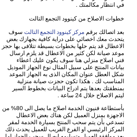
في انتظار مكالمتك .
خطوات الاصلاح من كينوود التجمع التالت
مركز كينوود التجمع التالت
بعد اتصالك برقم
سوف
يتحدث معك اخصائي على دراية كافية بجهازك بعض
الاعطال قد يتم حلها بخطوات بسيطة تتلافى بها حجز
موعد صيانة لكن كثير من الاعطال قد يلزم ارسال
فني اصلاح منزلي هنا سوف يكون عليك اعطاء
بيانات المنتج على سبيل المثال نوع الجهاز الموديل
شكل العطل عنوان المكان الذى به الجهاز الموعد
المناسب لك . هكذا تكون حجزت صيانة منزلية
بمنطقتك بعدها يتم ادراج البيانات بخطوط السير
ليتم الاصلاح خلال 24 ساعة .
بأستطاعة فنيون الخدمة اصلاح ما يصل الى 80% من
الاجهزة بمنزل العميل لكن هناك بعض الاعطال
تسدعي بأن يتم سحب المنتج بسيارة الخدمة لمقر
المركز الرئيسي او الفرع القريب للعميل يحدث ذلك
بعد موافقة العميل وتسليمه ايصال سحب الجهاز اما