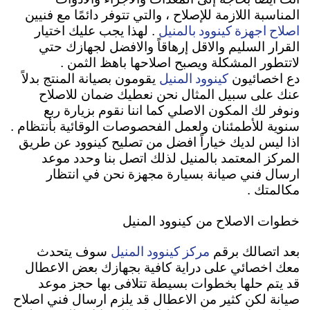
المناسبة اللازمة للإصلاح ، والتي تتوفر دائمًا مع فنيين
اصلاح اجهزة كينوود بالمنيل
. لهذا يجب عليك اختيار
القرار السليم والاقل إرهاقاً والافضل لجهازك حتي
لاتتطور المشكلة ويصبح اصلاحها باهظ الثمن .
كينوود المنيل
دع اخصائيون
يقومون بصيانة المنتج بدلاً
عنك على سبيل المثال نحن نعطيك ضمان للاصلاح
ونوفر لك المكون الاصلي كما اننا نقوم بزيارة ربع
سنوية للأطمئنان ولعمل الفحصوصات الوقائية بأنتظام .
اذا ليس لديك خياراً افضل من تصليح كينوود عن طريق
المركز المعتمد بالمنيل لذلك اتصل بنا وحدد موعد
ارسال فني صيانة بسيارة مجهزة نحن في انتظار
مكالمتك .
خطوات الاصلاح من كينوود المنيل
مركز كينوود المنيل
بعد اتصالك برقم
سوف يتحدث
معك اخصائي على دراية كافية بجهازك بعض الاعطال
قد يتم حلها بخطوات بسيطة تتلافى بها حجز موعد
صيانة لكن كثير من الاعطال قد يلزم ارسال فني اصلاح