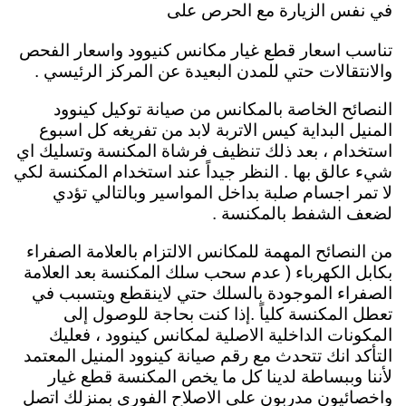
في نفس الزيارة مع الحرص على
تناسب اسعار قطع غيار مكانس كنيوود واسعار الفحص
والانتقالات حتي للمدن البعيدة عن المركز الرئيسي .
النصائح الخاصة بالمكانس من صيانة توكيل كينوود
المنيل البداية كيس الاتربة لابد من تفريغه كل اسبوع
استخدام ، بعد ذلك تنظيف فرشاة المكنسة وتسليك اي
شيء عالق بها . النظر جيداً عند استخدام المكنسة لكي
لا تمر اجسام صلبة بداخل المواسير وبالتالي تؤدي
لضعف الشفط بالمكنسة .
من النصائح المهمة للمكانس الالتزام بالعلامة الصفراء
بكابل الكهرباء ( عدم سحب سلك المكنسة بعد العلامة
الصفراء الموجودة بالسلك حتي لاينقطع ويتسبب في
تعطل المكنسة كلياً .إذا كنت بحاجة للوصول إلى
المكونات الداخلية الاصلية لمكانس كينوود ، فعليك
التأكد انك تتحدث مع رقم صيانة كينوود المنيل المعتمد
لأننا وببساطة لدينا كل ما يخص المكنسة قطع غيار
واخصائيون مدربون على الاصلاح الفوري بمنزلك اتصل