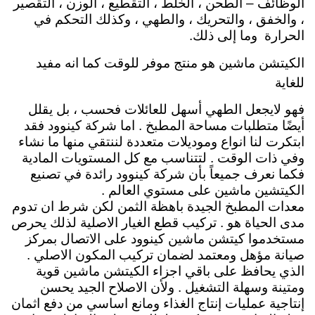
الوظائف – الطحن ، الخلط ، التقطيع ، الوزن ، التقصير
، والخفق ، والتحريك ، والطهي ، وكذلك التحكم في
الحرارة وما إلى ذلك.
الكيتشن ماشين هو منتج موفر للوقت كما انه مفيد
للغاية
فهو لايجعل الطهي أسهل للعائلات فحسب ، بل يقلل
أيضًا متطلبات مساحة المطبخ . اما شركة كينوود فقد
ابتكرت لنا انواع وموديلات متعددة لننتقي منها ما نشاء
وفي ذات الوقت . لتتناسب مع كل المستويات المادية
فكما نعرف جميعاً بأن شركة كينوود رائدة في تصنيع
الكيتشين ماشين على مستوي العالم .
معدات المطبخ الجيدة باهظة الثمن لكن شرط ان تدوم
مدى الحياة هو . تركيب قطع الغيار الاصلية لذلك يحرص
مستخدموا كيتشن ماشين كينوود على الاتصال بمركز
صيانة مؤهل ومعتمد لضمان تركيب المكون الاصلي .
الذي يحافظ على باقي اجزاء الكيتشن ماشين قوية
ومتينة وسهلة التشغيل . ولأن الاصلاح الجيد يحسن
إنتاجية عمليات إنتاج الغذاء ومانع اساسي من دفع اثمان