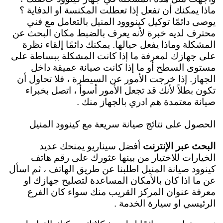
ماذا يمكنك أن تفعل إذا تعطلت المكنسة او الدفاية ؟
يوصى دائمًا توكيل كينووود المنيل بالتعامل مع فني
محترف لديه خبرة لأنه يعرف بالضبط مكان البحث عن
المشكلة وماذا يفعل حيالها. يمكنك دائمًا إلقاء نظرة
على جهازك لمعرفة ما إذا كانت المشكلة ببساطة على
مستوى السطح أو ما إذا كانت صيانة عميقة داخل
الجهاز. إذا خرجت الأمور عن السيطرة ، فلا تحاول أن
تكون بطلاً لأنك قد تجعل الأمور أسوأ ، اتصل بخبراء
صيانة معتمدة هم ادري بالجهاز منك .
الحصول على نتائج صيانة سريعة مع كينوود المنيل
البحث عبر الإنترنت
أفضل سيناريو يمنحك عديد
الخيارات للاختيار من بينها عثورك على
رقم هاتف
كينوود صيانة المنيل اطلبنا عن طريق الهاتف ، ثم اسأل
عن ما اذا كان بالأمكان المساعدة لتصليح جهازك او
معرفة عنوان المركز القريب منك سواء كان الفرع
الرئيسي او سيارة الخدمة .