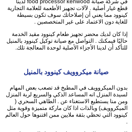
في شركة صيانة food processor kenwood لدينا
قطع غيار أصلية . لآلات تجهيز الأطعمة للعلامة التجارية
كينوود مما يعني أن إصلاحاتك سوف تكون بسيطة
للغاية دون الاعتماد على غير المتخصصين .
إذا كان لديك محضر تجهيز طعام كينوود مقيد الخدمة
حاليًا فيمكنك . التواصل مع صيانة توكيل كينوود بالمنيل
للتأكد أن لدينا الأجزاء الأصلية لوحدة المعالجة تلك.
صيانة ميكروويف كينوود بالمنيل
بدون الميكروويف في المطبخ قد تصعب بعض المهام
لسيدة المنزل انه المساعد الذكي والسريع لربة المنزل
ومن منا يستطيع الاستغناء عن . الطاهي السحري (
الميكروويف) وبالذات اذا كان ماركة متميزة وقوية مثل
كينوود التي تحظي بثقة ملايين ممن اقتنوها حول العالم
.