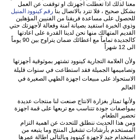
معنا لذلك اذا تعطلت اجهزتك او توقفت عن العمل
رقم كينوود المنيل
بشكل صحيح ، فلا تترد بالاتصال بنا
للحصول على مساعدة فريقنا من الفنيين المؤهلين
وذوي الخبرة استفيد بصيانة اَمنة وفعالة لأجهزتك حتي
القديم المتهالك منها نحن لدينا القدرة على اعادتها
كالجديدة تماماً مع اعطائك ضمان يتراوح بين 90 يوماً
الى 12 شهراً
ولأن العلامة التجارية كينوود تشتهر بموثوقية أجهزتها
وتصاميمها الجميلة فقد استطاعت في سنوات قليلة
الاستحواذ على مبيعات اجهزة الطهي الصغيرة في
العالم
ولأنها تمتاز بغزارة الانتاج صنعت لنا منتجات عديدة
بمواصفات جودة تتناسب مع تربعها على قمة اجهزة
تحضير الطعام.
ومن هذا الحديث ننطلق للتحدث عن اهمية التزام
المستخدم بأرشادات تشغيل المنتج وما يتبعه من
استخدام جيد لاجهزة كينوود وبالتالي اطالة عمرها