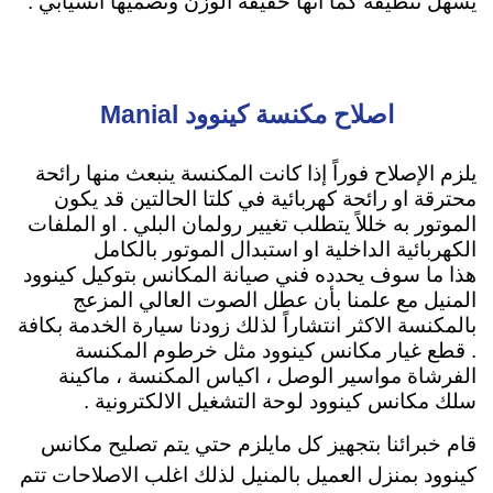
يسهل تنظيفه كما انها خفيفة الوزن وتصميها انسيابي .
اصلاح مكنسة كينوود Manial
يلزم الإصلاح فوراً إذا كانت المكنسة ينبعث منها رائحة
محترقة او رائحة كهربائية في كلتا الحالتين قد يكون
الموتور به خللاً يتطلب تغيير رولمان البلي . او الملفات
الكهربائية الداخلية او استبدال الموتور بالكامل
هذا ما سوف يحدده فني صيانة المكانس بتوكيل كينوود
المنيل مع علمنا بأن عطل الصوت العالي المزعج
بالمكنسة الاكثر انتشاراً لذلك زودنا سيارة الخدمة بكافة
. قطع غيار مكانس كينوود مثل خرطوم المكنسة
الفرشاة مواسير الوصل ، اكياس المكنسة ، ماكينة
سلك مكانس كينوود لوحة التشغيل الالكترونية .
قام خبرائنا بتجهيز كل مايلزم حتي يتم تصليح مكانس
كينوود بمنزل العميل بالمنيل لذلك اغلب الاصلاحات تتم