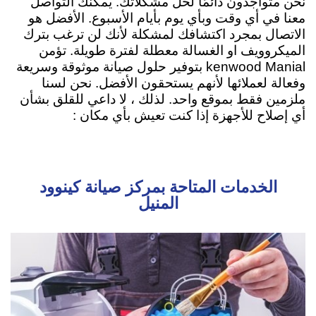
نحن متواجدون دائمًا لحل مشكلاتك. يمكنك التواصل
معنا في أي وقت وبأي يوم بأيام الأسبوع. الأفضل هو
الاتصال بمجرد اكتشافك لمشكلة لأنك لن ترغب بترك
الميكروويف او الغسالة معطلة لفترة طويلة. تؤمن
kenwood Manial بتوفير حلول صيانة موثوقة وسريعة
وفعالة لعملائها لأنهم يستحقون الأفضل. نحن لسنا
ملزمين فقط بموقع واحد. لذلك ، لا داعي للقلق بشأن
أي إصلاح للأجهزة إذا كنت تعيش بأي مكان :
الخدمات المتاحة بمركز صيانة كينوود
المنيل