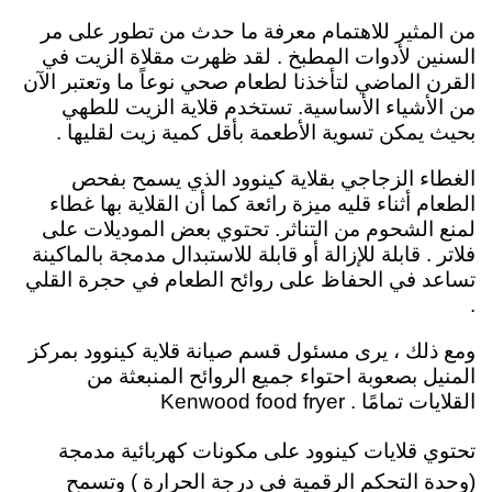
من المثير للاهتمام معرفة ما حدث من تطور على مر
السنين لأدوات المطبخ . لقد ظهرت مقلاة الزيت في
القرن الماضي لتأخذنا لطعام صحي نوعاً ما وتعتبر الآن
من الأشياء الأساسية. تستخدم قلاية الزيت ل
لطهي
بحيث يمكن تسوية الأطعمة بأقل كمية زيت لقليها
.
الغطاء الزجاجي بقلاية كينوود الذي يسمح بفحص
الطعام أثناء قليه ميزة رائعة كما أن القلاية بها غطاء
لمنع الشحوم من التناثر. تحتوي بعض الموديلات على
فلاتر . قابلة للإزالة أو قابلة للاستبدال مدمجة بالماكينة
تساعد في الحفاظ على روائح الطعام في حجرة القلي
.
ومع ذلك ، يرى مسئول قسم صيانة قلاية كينوود بمركز
المنيل بصعوبة احتواء جميع الروائح المنبعثة من
القلايات تمامًا . Kenwood food fryer
تحتوي قلايات كينوود على مكونات كهربائية مدمجة
(وحدة التحكم الرقمية في درجة الحرارة ) وتسمح