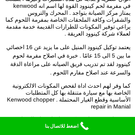
في مفرمة لحم كينوود القوة لها اسم انه kenwood
يمتاز مركز الصيانة بتواجد . المحرك والتروس
والشفرات وكافة الملحقات الخاصة بمفرمة اللحوم كما
يراعي توفير المكونات للطرازات القديمة خدمة مقدمة
لعملاء شركة كينوود العريقة .
يعتمد توكيل كينوود المنيل على ما يزيد عن 16 اخصائي
ما بين 5 الى 15 عامًا . خبرة في اصلاح مفرمة لحوم
كينوود لقد تم تدريب فريق الصيانه على مراعاة الدقة
والسرعة عند اصلاح مفارم اللحوم .
كما وفر لهم احدث اداة لفحص المكونات الالكترونية
الخاصة بها مع سيارة متنقلة بها كل المتطلبات
الأساسية وقطع الغيار المحتملة . Kenwood chopper
repair in Manial
عند صيانة مفرمة لحوم كينوود لهذا يتسلم العميل
المفرمة بعد الاصلاح نظيفة وتعمل كما كانت عندما قرر
اضغط للاتصال بنا
شرائها اول مرة وعندما نقول تعمل كالجديدة فنحن