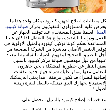
كل متطلبات اصلاح اجهزة كينوود بمكان واحد هذا ما
صيانة كينوود
يحرص عليه المسؤولون التنفيذيون بمركز
المنيل
لعلمنا بقلق المستخدم عند توقف الجهاز عن
العمل ودرايتنا الشديدة بتوابع هذا التعطل لذا كان علينا
المساعدة بحكم كوننا توكيل كينوود بالمنيل الاولوية هي
توفير العنصر الأصلي مباشرة من الشركة المصنعة من
أجل التطبيق الصحيح لمفهوم الصيانة القياسية المعتاد
عليها من قبل مهدسون صيانة مركز كينوود بالمنيل
بغض النظر عن خطورة المشكلة ، نحن جاهزون
للتعامل معها ونوفر عليك شراء جهاز جديد بنفقات
إضافية للشراء قد تكون مرهقة . هذا يعني أنه يمكنك
الاستمتاع بجهازك الذي تمتلكه بالفعل لفترة زمنية
أطول !
مع خدمات إصلاح كينوود بالمنيل ، تحصل على :
فنيين معتمدين لرعاية احتياجات إصلاح المنتج