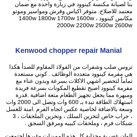
بنا لصيانة مكنسة كينوود في زيارة واحدة مع ضمان
معتمد للاصلاح
. متوفر اكياس وفرش ومواسير وموتو
مكانس كينوود ، 1400w 1800w 1700w 1600w
2000w 2200w 2500w 2600w
Kenwood chopper repair Manial
تروس صلب وشفرات من الفولاذ المقاوم للصدأ هكذا
هي مفرمة كينوود متعددة الوظائف . كوني مستعدة
تماماً لتحضير اشهي الاكلات بسرعة وبدون عناء مع
مفرمة كينوود اصبح تقطيع المكونات بسرعة فريدة
ومبهرة مما يجعل تجهيز الطعام متعة اضافية .
قدرة
استهلاك الطاقة تبدء بـ 600 وات وتصل الى 2000 وات
وسعة بالاضافة لخاصية عكس اتجاه الفرم .امنة للغسل
، جراب خاص لتخزين السلك ، وتخزين الملحقات ، 3
شبكات فرم ، وملحقات كبيبه ومرفق السجق .
الوان عصرية وجذابة كل هذه المميزات وغيرها اجتمعت