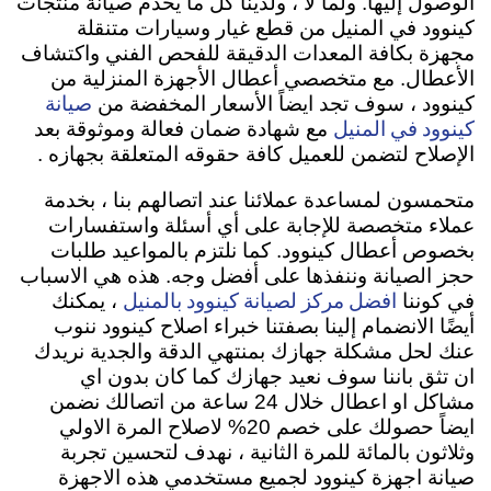
الوصول إليها. ولما لا ، ولدينا كل ما يخدم صيانة منتجات
كينوود في المنيل من قطع غيار وسيارات متنقلة
مجهزة بكافة المعدات الدقيقة للفحص الفني واكتشاف
الأعطال. مع متخصصي أعطال الأجهزة المنزلية من
صيانة
كينوود ، سوف تجد ايضاً الأسعار المخفضة من
كينوود في المنيل
مع شهادة ضمان فعالة وموثوقة بعد
الإصلاح لتضمن للعميل كافة حقوقه المتعلقة بجهازه .
متحمسون لمساعدة عملائنا عند اتصالهم بنا ، بخدمة
عملاء متخصصة للإجابة على أي أسئلة واستفسارات
بخصوص أعطال كينوود. كما نلتزم بالمواعيد طلبات
حجز الصيانة وننفذها على أفضل وجه. هذه هي الاسباب
افضل مركز لصيانة كينوود بالمنيل
في كوننا
، يمكنك
أيضًا الانضمام إلينا بصفتنا خبراء اصلاح كينوود ننوب
عنك لحل مشكلة جهازك بمنتهي الدقة والجدية نريدك
ان تثق باننا سوف نعيد جهازك كما كان بدون اي
مشاكل او اعطال خلال 24 ساعة من اتصالك نضمن
ايضاً حصولك على خصم 20% لاصلاح المرة الاولي
وثلاثون بالمائة للمرة الثانية ، نهدف لتحسين تجربة
صيانة اجهزة كينوود لجميع مستخدمي هذه الاجهزة