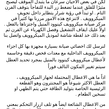
لكن في بعض الاحيان سرعان ما يتبدل الموقف ليصبح
مثيرًا للقلق عندما تضغط زر البدء للتفاجأ بتوقف الفرن
التام . او تبدأ في رؤية شرار يتطاير داخل تجويف
الميكروويف . لاتنزعج هذه الامور مررنا بها كثيراً في
مركز صيانة ميكروويف كينوود المنيل واجتزناها بالفعل .
اولاً عليك ايقاف التشغيل وفصل الكهرباء عن الفرن ثم
بعد ذلك خذ لقطة شاشة لموديل الميكروويف
واتصل بنا
لنرسل لك
اخصائي صيانة بسيارة مجهزة بها كل اجزاء
الميكروويف الداخلية مع معدات فحص دقيقة وحاسمة
لأعطال ميكروويف كينوود بالمنيل بمجرد تحديد العطل
سيتم تغيير المكون التالف فوراً
اذاً ما هي الاعطال المحتملة لجهاز الميكروويف ،
العطل الاكثر شيوعاً هو المجنترون وهو القطعة
الرئيسية الخاصة بتوليد الطاقة حتي يتم الطهي او
تسخين الطعام .
من الاعطال الشائعة ايضاً هو تلف ازرار التحكم بمعني