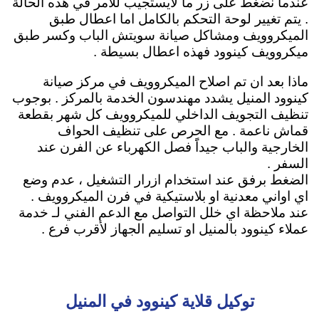
عندما نضغط على زر ما لايستجيب للأمر في هذه الحالة
. يتم تغيير لوحة التحكم بالكامل اما اعطال طبق
الميكروويف ومشاكل صيانة سويتش الباب وكسر طبق
ميكروويف كينوود فهذه اعطال بسيطة .
ماذا بعد ان تم اصلاح الميكروويف في مركز صيانة
كينوود المنيل يشدد مهندسون الخدمة بالمركز . بوجوب
تنظيف التجويف الداخلي للميكروويف كل شهر بقطعة
قماش ناعمة . مع الحرص على تنظيف الحواف
الخارجية والباب جيداًَ فصل الكهرباء عن الفرن عند
السفر .
الضغط برفق عند استخدام ازرار التشغيل ، عدم وضع
اي اواني معدنية او بلاستيكية في فرن الميكروويف .
عند ملاحظة اي خلل التواصل مع الدعم الفني لـ خدمة
عملاء كينوود بالمنيل او تسليم الجهاز لأقرب فرع .
توكيل قلاية كينوود في المنيل