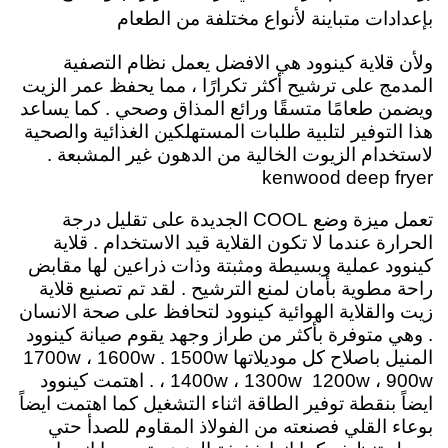
بإعدادات متباينة لأنواع مختلفة من الطعام
ولأن
قلاية كينوود هي الافضل يعمل نظام التصفية
المدمج على ترشيح أكثر تكرارًا ، مما يحفظ عمر الزيت
ويضمن طعامًا متسقًا ورائع المذاق وصحي . كما يساعد
هذا التوفير لتلبية طلبات المستهلكين الغذائية والصحية
لاستخدام الزيوت الخالية من الدهون غير المشبعة .
kenwood deep fryer
تعمل ميزة وضع COOL الجديدة على تقليل درجة
الحرارة عندما لا تكون القلاية قيد الاستخدام
. قلاية
كينوود عملية وبسيطة ومثبتة وذات ذراعين لها مقابض
راحة مطوية بأمان لمنع الترشيح . لقد تم تصنيع قلاية
زيت والقلاية الهوائية كينوود لتحافظ على صحة الانسان
. وهي متوفرة بأكثر من طراز وجهد يقوم صيانة كينوود
المنيل باصلاح كل موديلاتها 1700w ، 1600w . 1500w
، 1400w ، 1300w 1200w ، 900w . اهتمت كينوود
ايضاً بنقطة توفير الطاقة اثناء التشغيل كما اهتمت ايضاً
بوعاء القلي فصنعته من الفولاذ المقاوم للصدأ حتي