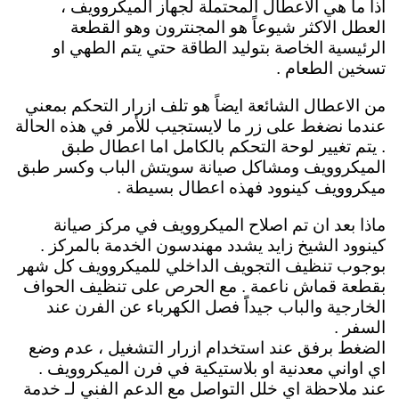
اذاً ما هي الاعطال المحتملة لجهاز الميكروويف ،
العطل الاكثر شيوعاً هو المجنترون وهو القطعة
الرئيسية الخاصة بتوليد الطاقة حتي يتم الطهي او
تسخين الطعام .
من الاعطال الشائعة ايضاً هو تلف ازرار التحكم بمعني
عندما نضغط على زر ما لايستجيب للأمر في هذه الحالة
. يتم تغيير لوحة التحكم بالكامل اما اعطال طبق
الميكروويف ومشاكل صيانة سويتش الباب وكسر طبق
ميكروويف كينوود فهذه اعطال بسيطة .
ماذا بعد ان تم اصلاح الميكروويف في مركز صيانة
كينوود الشيخ زايد يشدد مهندسون الخدمة بالمركز .
بوجوب تنظيف التجويف الداخلي للميكروويف كل شهر
بقطعة قماش ناعمة . مع الحرص على تنظيف الحواف
الخارجية والباب جيداًَ فصل الكهرباء عن الفرن عند
السفر .
الضغط برفق عند استخدام ازرار التشغيل ، عدم وضع
اي اواني معدنية او بلاستيكية في فرن الميكروويف .
عند ملاحظة اي خلل التواصل مع الدعم الفني لـ خدمة