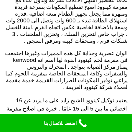
تماماً لتحضير اشهي الاكلات بسرعة وبدون عناء مع
مفرمة كينوود اصبح تقطيع المكونات بسرعة فريدة
ومبهرة مما يجعل تجهيز الطعام متعة اضافية .
قدرة
استهلاك الطاقة تبدء بـ 600 وات وتصل الى 2000 وات
وسعة بالاضافة لخاصية عكس اتجاه الفرم .امنة للغسل
، جراب خاص لتخزين السلك ، وتخزين الملحقات ، 3
شبكات فرم ، وملحقات كبيبه ومرفق السجق .
الوان عصرية وجذابة كل هذه المميزات وغيرها اجتمعت
في مفرمة لحم كينوود القوة لها اسم انه kenwood
يمتاز مركز الصيانة بتواجد . المحرك والتروس
والشفرات وكافة الملحقات الخاصة بمفرمة اللحوم كما
يراعي توفير المكونات للطرازات القديمة خدمة مقدمة
لعملاء شركة كينوود العريقة .
يعتمد توكيل كينوود الشيخ زايد على ما يزيد عن 16
اخصائي ما بين 5 الى 15 عامًا . خبرة في اصلاح مفرمة
لحوم كينوود لقد تم تدريب فريق الصيانه على مراعاة
اضغط للاتصال بنا
الدقة والسرعة عند اصلاح مفارم اللحوم .