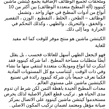
وملحقات لجميع الوظائف الإضافية
يجمع كيتشن ماشين
كينوود (آلة المطبخ متعددة الوظائف) بين أكثر من 10
أنواع من أدوات المطبخ في جهاز واحد ، وتشمل
الوظائف – الطحن ، الخلط ، التقطيع ، الوزن ، التقصير
، والخفق ، والتحريك ، والطهي ، وكذلك التحكم في
الحرارة وما إلى ذلك.
الكيتشن ماشين هو منتج موفر للوقت كما انه مفيد
للغاية
فهو لايجعل الطهي أسهل للعائلات فحسب ، بل يقلل
أيضًا متطلبات مساحة المطبخ . اما شركة كينوود فقد
ابتكرت لنا انواع وموديلات متعددة لننتقي منها ما نشاء
وفي ذات الوقت . لتتناسب مع كل المستويات المادية
فكما نعرف جميعاً بأن شركة كينوود رائدة في تصنيع
الكيتشين ماشين على مستوي العالم .
معدات المطبخ الجيدة باهظة الثمن لكن شرط ان تدوم
مدى الحياة هو . تركيب قطع الغيار الاصلية لذلك يحرص
مستخدموا كيتشن ماشين كينوود على الاتصال بمركز
صيانة مؤهل ومعتمد لضمان تركيب المكون الاصلي .