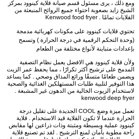
ومع ذلك ، يرى مسئول قسم صيانة قلاية كينوود بمركز
الشيخ زايد بصعوبة احتواء جميع الروائح المنبعثة من
القلايات تمامًا . Kenwood food fryer
تحتوي قلايات كينوود على مكونات كهربائية مدمجة
(وحدة التحكم الرقمية في درجة الحرارة ) وتسمح
بإعدادات متباينة لأنواع مختلفة من الطعام
ولأن
قلاية كينوود هي الافضل يعمل نظام التصفية
المدمج على ترشيح أكثر تكرارًا ، مما يحفظ عمر الزيت
ويضمن طعامًا متسقًا ورائع المذاق وصحي . كما يساعد
هذا التوفير لتلبية طلبات المستهلكين الغذائية والصحية
لاستخدام الزيوت الخالية من الدهون غير المشبعة .
kenwood deep fryer
تعمل ميزة وضع COOL الجديدة على تقليل درجة
الحرارة عندما لا تكون القلاية قيد الاستخدام
. قلاية
كينوود عملية وبسيطة ومثبتة وذات ذراعين لها مقابض
راحة مطوية بأمان لمنع الترشيح . لقد تم تصنيع قلاية