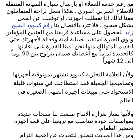
مع رقم خدمة العملاء او بأرسال سيارة الصيانة المتنقلة
للاصلاح المنزلي الفوري . هكذا نعمل لراحة المتعاملون
معنا لذلك اذا تعطلت اجهزتك او توقفت عن العمل
رقم كينوود الشيخ
بشكل صحيح ، فلا تترد بالاتصال بنا
زايد
للحصول على مساعدة فريقنا من الفنيين المؤهلين
وذوي الخبرة استفيد بصيانة اَمنة وفعالة لأجهزتك حتي
القديم المتهالك منها نحن لدينا القدرة على اعادتها
كالجديدة تماماً مع اعطائك ضمان يتراوح بين 90 يوماً
الى 12 شهراً
ولأن العلامة التجارية كينوود تشتهر بموثوقية أجهزتها
وتصاميمها الجميلة فقد استطاعت في سنوات قليلة
الاستحواذ على مبيعات اجهزة الطهي الصغيرة في
العالم
ولأنها تمتاز بغزارة الانتاج صنعت لنا منتجات عديدة
بمواصفات جودة تتناسب مع تربعها على قمة اجهزة
تحضير الطعام.
ومن هذا الحديث ننطلق للتحدث عن اهمية التزام