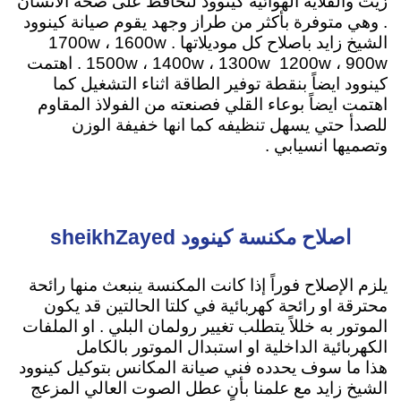
زيت والقلاية الهوائية كينوود لتحافظ على صحة الانسان
. وهي متوفرة بأكثر من طراز وجهد يقوم صيانة كينوود
الشيخ زايد باصلاح كل موديلاتها 1700w ، 1600w .
1500w ، 1400w ، 1300w 1200w ، 900w . اهتمت
كينوود ايضاً بنقطة توفير الطاقة اثناء التشغيل كما
اهتمت ايضاً بوعاء القلي فصنعته من الفولاذ المقاوم
للصدأ حتي يسهل تنظيفه كما انها خفيفة الوزن
وتصميها انسيابي .
اصلاح مكنسة كينوود sheikhZayed
يلزم الإصلاح فوراً إذا كانت المكنسة ينبعث منها رائحة
محترقة او رائحة كهربائية في كلتا الحالتين قد يكون
الموتور به خللاً يتطلب تغيير رولمان البلي . او الملفات
الكهربائية الداخلية او استبدال الموتور بالكامل
هذا ما سوف يحدده فني صيانة المكانس بتوكيل كينوود
الشيخ زايد مع علمنا بأن عطل الصوت العالي المزعج