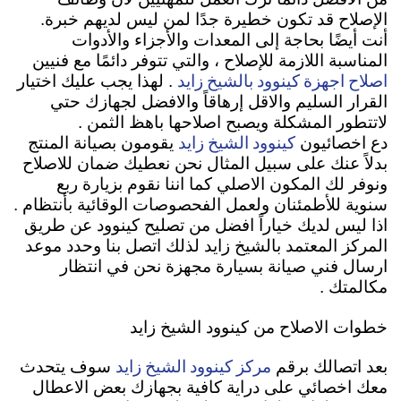
الإصلاح قد تكون خطيرة جدًا لمن ليس لديهم خبرة.
أنت أيضًا بحاجة إلى المعدات والأجزاء والأدوات
المناسبة اللازمة للإصلاح ، والتي تتوفر دائمًا مع فنيين
اصلاح اجهزة كينوود بالشيخ زايد
. لهذا يجب عليك اختيار
القرار السليم والاقل إرهاقاً والافضل لجهازك حتي
لاتتطور المشكلة ويصبح اصلاحها باهظ الثمن .
كينوود الشيخ زايد
دع اخصائيون
يقومون بصيانة المنتج
بدلاً عنك على سبيل المثال نحن نعطيك ضمان للاصلاح
ونوفر لك المكون الاصلي كما اننا نقوم بزيارة ربع
سنوية للأطمئنان ولعمل الفحصوصات الوقائية بأنتظام .
اذا ليس لديك خياراً افضل من تصليح كينوود عن طريق
المركز المعتمد بالشيخ زايد لذلك اتصل بنا وحدد موعد
ارسال فني صيانة بسيارة مجهزة نحن في انتظار
مكالمتك .
خطوات الاصلاح من كينوود الشيخ زايد
مركز كينوود الشيخ زايد
بعد اتصالك برقم
سوف يتحدث
معك اخصائي على دراية كافية بجهازك بعض الاعطال