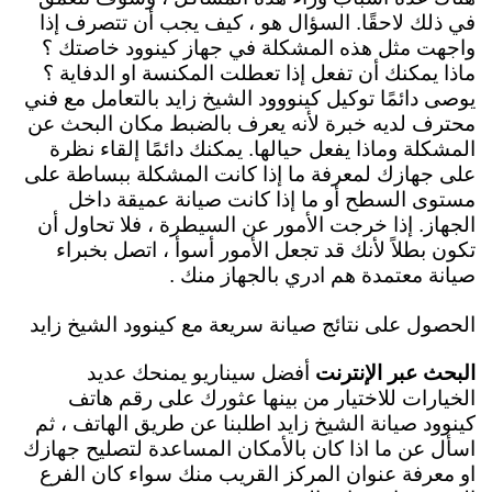
في ذلك لاحقًا. السؤال هو ، كيف يجب أن تتصرف إذا
واجهت مثل هذه المشكلة في جهاز كينوود خاصتك ؟
ماذا يمكنك أن تفعل إذا تعطلت المكنسة او الدفاية ؟
يوصى دائمًا توكيل كينووود الشيخ زايد بالتعامل مع فني
محترف لديه خبرة لأنه يعرف بالضبط مكان البحث عن
المشكلة وماذا يفعل حيالها. يمكنك دائمًا إلقاء نظرة
على جهازك لمعرفة ما إذا كانت المشكلة ببساطة على
مستوى السطح أو ما إذا كانت صيانة عميقة داخل
الجهاز. إذا خرجت الأمور عن السيطرة ، فلا تحاول أن
تكون بطلاً لأنك قد تجعل الأمور أسوأ ، اتصل بخبراء
صيانة معتمدة هم ادري بالجهاز منك .
الحصول على نتائج صيانة سريعة مع كينوود الشيخ زايد
البحث عبر الإنترنت
أفضل سيناريو يمنحك عديد
الخيارات للاختيار من بينها عثورك على
رقم هاتف
كينوود صيانة الشيخ زايد اطلبنا عن طريق الهاتف ، ثم
اسأل عن ما اذا كان بالأمكان المساعدة لتصليح جهازك
او معرفة عنوان المركز القريب منك سواء كان الفرع