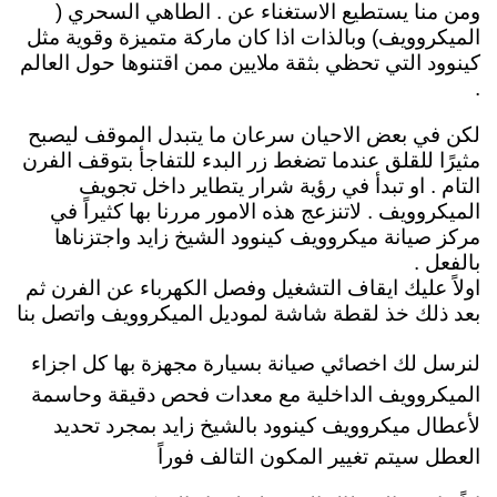
ومن منا يستطيع الاستغناء عن . الطاهي السحري (
الميكروويف) وبالذات اذا كان ماركة متميزة وقوية مثل
كينوود التي تحظي بثقة ملايين ممن اقتنوها حول العالم
.
لكن في بعض الاحيان سرعان ما يتبدل الموقف ليصبح
مثيرًا للقلق عندما تضغط زر البدء للتفاجأ بتوقف الفرن
التام . او تبدأ في رؤية شرار يتطاير داخل تجويف
الميكروويف . لاتنزعج هذه الامور مررنا بها كثيراً في
مركز صيانة ميكروويف كينوود الشيخ زايد واجتزناها
بالفعل .
اولاً عليك ايقاف التشغيل وفصل الكهرباء عن الفرن ثم
بعد ذلك خذ لقطة شاشة لموديل الميكروويف
واتصل بنا
لنرسل لك
اخصائي صيانة بسيارة مجهزة بها كل اجزاء
الميكروويف الداخلية مع معدات فحص دقيقة وحاسمة
لأعطال ميكروويف كينوود بالشيخ زايد بمجرد تحديد
العطل سيتم تغيير المكون التالف فوراً