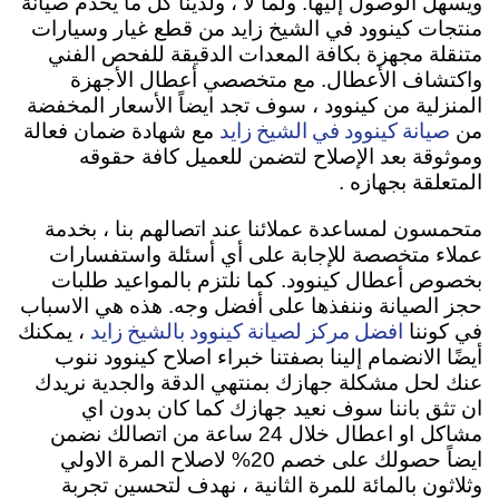
ويسهل الوصول إليها. ولما لا ، ولدينا كل ما يخدم صيانة
منتجات كينوود في الشيخ زايد من قطع غيار وسيارات
متنقلة مجهزة بكافة المعدات الدقيقة للفحص الفني
واكتشاف الأعطال. مع متخصصي أعطال الأجهزة
المنزلية من كينوود ، سوف تجد ايضاً الأسعار المخفضة
صيانة كينوود في الشيخ زايد
من
مع شهادة ضمان فعالة
وموثوقة بعد الإصلاح لتضمن للعميل كافة حقوقه
المتعلقة بجهازه .
متحمسون لمساعدة عملائنا عند اتصالهم بنا ، بخدمة
عملاء متخصصة للإجابة على أي أسئلة واستفسارات
بخصوص أعطال كينوود. كما نلتزم بالمواعيد طلبات
حجز الصيانة وننفذها على أفضل وجه. هذه هي الاسباب
افضل مركز لصيانة كينوود بالشيخ زايد
في كوننا
، يمكنك
أيضًا الانضمام إلينا بصفتنا خبراء اصلاح كينوود ننوب
عنك لحل مشكلة جهازك بمنتهي الدقة والجدية نريدك
ان تثق باننا سوف نعيد جهازك كما كان بدون اي
مشاكل او اعطال خلال 24 ساعة من اتصالك نضمن
ايضاً حصولك على خصم 20% لاصلاح المرة الاولي
وثلاثون بالمائة للمرة الثانية ، نهدف لتحسين تجربة